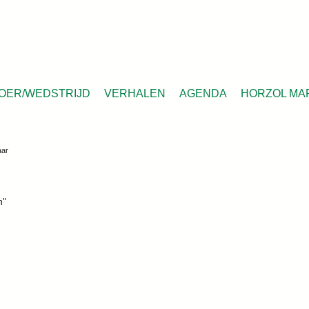
OER/WEDSTRIJD
VERHALEN
AGENDA
HORZOL MA
aar
n"